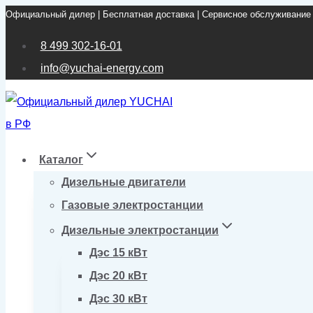
Официальный дилер | Бесплатная доставка | Сервисное обслуживание
Перейти
к
8 499 302-16-01
содержимому
info@yuchai-energy.com
Каталог
Дизельные двигатели
Газовые электростанции
Дизельные электростанции
Дэс 15 кВт
Дэс 20 кВт
Дэс 30 кВт