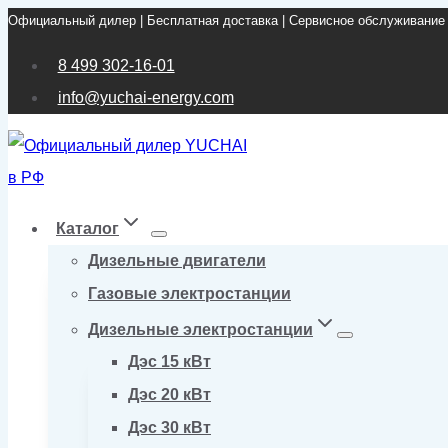
Официальный дилер | Бесплатная доставка | Сервисное обслуживание
Перейти
к
8 499 302-16-01
содержимому
info@yuchai-energy.com
Каталог
Дизельные двигатели
Газовые электростанции
Дизельные электростанции
Дэс 15 кВт
Дэс 20 кВт
Дэс 30 кВт