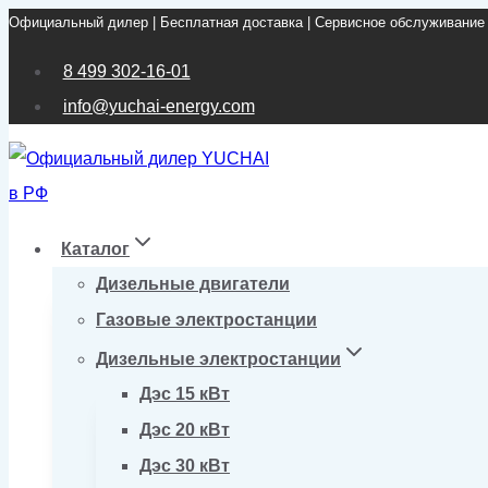
Официальный дилер | Бесплатная доставка | Сервисное обслуживание
Перейти
к
8 499 302-16-01
содержимому
info@yuchai-energy.com
Каталог
Дизельные двигатели
Газовые электростанции
Дизельные электростанции
Дэс 15 кВт
Дэс 20 кВт
Дэс 30 кВт