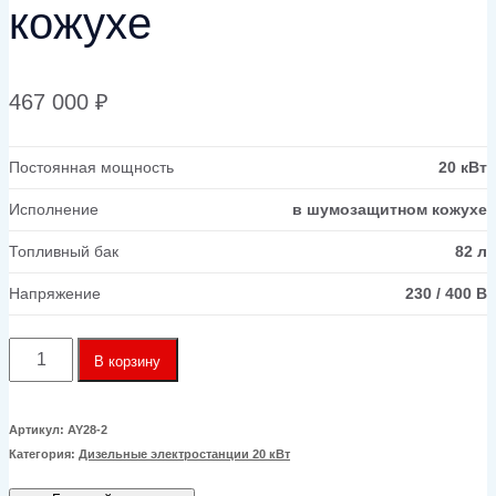
кожухе
467 000
₽
Постоянная мощность
20 кВт
Исполнение
в шумозащитном кожухе
Топливный бак
82 л
Напряжение
230 / 400 В
Количество
В корзину
товара
Дизельный
Артикул:
AY28-2
Категория:
Дизельные электростанции 20 кВт
генератор
Yuchai