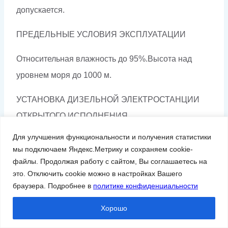
допускается.
ПРЕДЕЛЬНЫЕ УСЛОВИЯ ЭКСПЛУАТАЦИИ
Относительная влажность до 95%.Высота над
уровнем моря до 1000 м.
УСТАНОВКА ДИЗЕЛЬНОЙ ЭЛЕКТРОСТАНЦИИ
ОТКРЫТОГО ИСПОЛНЕНИЯ
Для улучшения функциональности и получения статистики
В отапливаемом помещении, оснащенном
мы подключаем Яндекс.Метрику и сохраняем cookie-
системами приточной и вытяжной вентиляции
файлы. Продолжая работу с сайтом, Вы соглашаетесь на
соответствующей производительности при
это. Отключить cookie можно в настройках Вашего
браузера. Подробнее в
политике конфиденциальности
температуре окружающего воздуха от +5 ºС до +45
ºС.
Хорошо