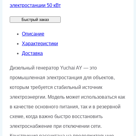
генератор
электростанции 50 кВт
Yuchai
Быстрый заказ
GMP
AY69
Описание
в
Характеристики
кожухе
Доставка
Дизельный генератор Yuchai AY — это
промышленная электростанция для объектов,
которым требуется стабильный источник
электроэнергии. Модель может использоваться как
в качестве основного питания, так и в резервной
схеме, когда важно быстро восстановить
электроснабжение при отключении сети.
Конструкция рассчитана на продолжительную