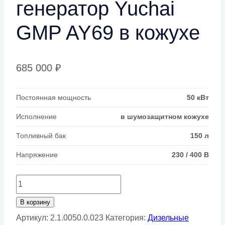
генератор Yuchai
GMP AY69 в кожухе
685 000
₽
Постоянная мощность
50 кВт
Исполнение
в шумозащитном кожухе
Топливный бак
150 л
Напряжение
230 / 400 В
Количество
товара
В корзину
Дизельный
Артикул:
2.1.0050.0.023
Категория:
Дизельные