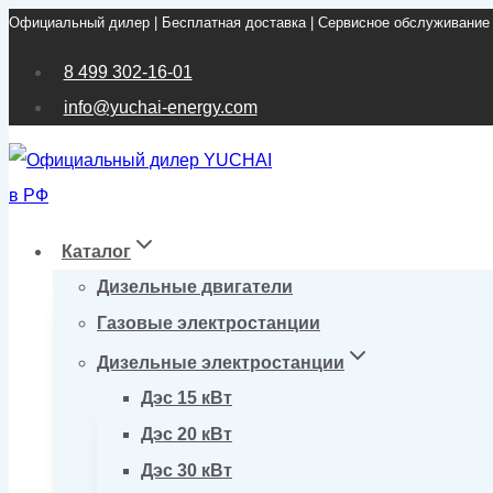
Официальный дилер | Бесплатная доставка | Сервисное обслуживание
Перейти
к
8 499 302-16-01
содержимому
info@yuchai-energy.com
Каталог
Дизельные двигатели
Газовые электростанции
Дизельные электростанции
Дэс 15 кВт
Дэс 20 кВт
Дэс 30 кВт