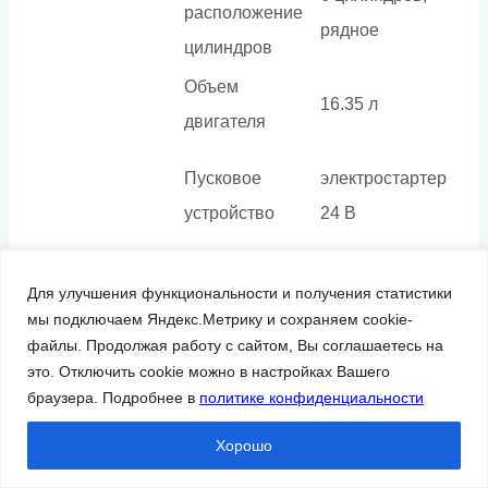
расположение
рядное
цилиндров
Объем
16.35 л
двигателя
Пусковое
электростартер
устройство
24 В
Ход поршня
165 мм
Для улучшения функциональности и получения статистики
мы подключаем Яндекс.Метрику и сохраняем cookie-
Двигатель
Частота
файлы. Продолжая работу с сайтом, Вы соглашаетесь на
1500 об/мин
это. Отключить cookie можно в настройках Вашего
вращения
браузера. Подробнее в
политике конфиденциальности
Диаметр
145 мм
Хорошо
поршня